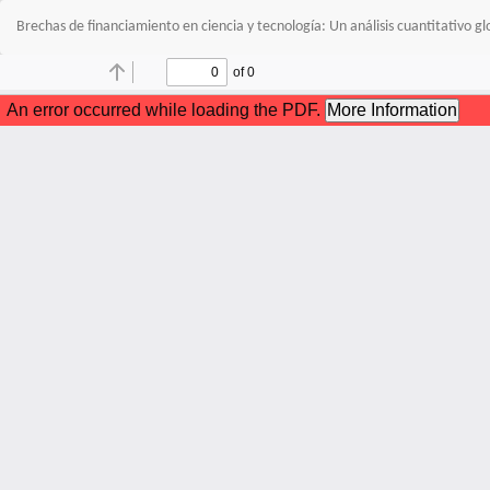
Volver
Brechas de financiamiento en ciencia y tecnología: Un análisis cuantitativo gl
a
los
detalles
del
artículo