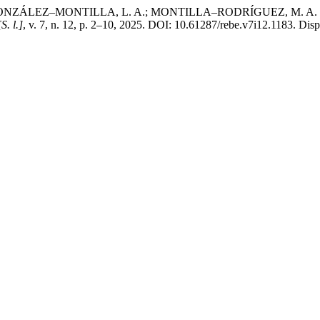
Z–MONTILLA, L. A.; MONTILLA–RODRÍGUEZ, M. A. Inclusión y d
[S. l.]
, v. 7, n. 12, p. 2–10, 2025. DOI: 10.61287/rebe.v7i12.1183. Dispo