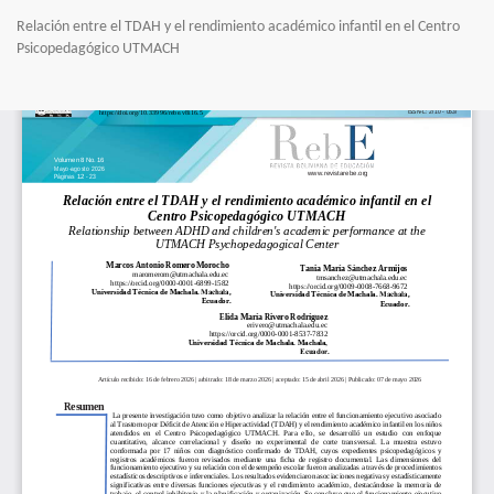
Volver
Relación entre el TDAH y el rendimiento académico infantil en el Centro
a
Psicopedagógico UTMACH
los
detalles
del
Des
De
artículo
PD