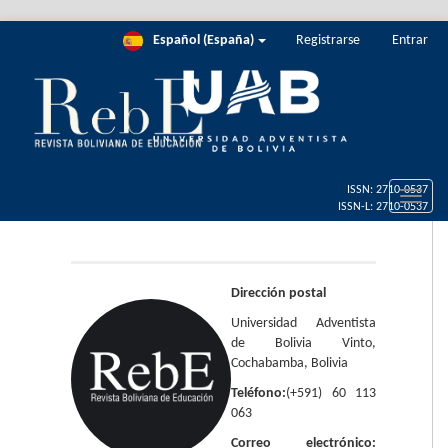
Salto
Español (España)
Registrarse
Entrar
rápido
al
contenido
de
la
página
Navegación
principal
Toggle
Contenido
naviga
principal
Barra
lateral
Dirección postal
Universidad Adventista
de Bolivia Vinto,
Cochabamba, Bolivia
Teléfono:
(+591) 60 113
063
Correo electrónico: