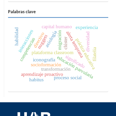
Palabras clave
capital humano
experiencia
habilidad
interacciones
axiología
alerta temprana
migración
directivo
diversidad
nuggets
clúster
competencias
práctica educativa
filatelia
plataforma classroom
significado
educación parvularia
iconografía
socioformación
transformación
aprendizaje proactivo
proceso social
habitus