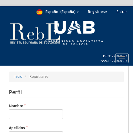
Salto
Español (España)
Registrarse
Entrar
rápido
al
contenido
de
la
página
Navegación
principal
Toggle
Contenido
naviga
principal
Barra
Inicio
Registrarse
lateral
Perfil
Obligatorio
Nombre
*
Obligatorio
Apellidos
*