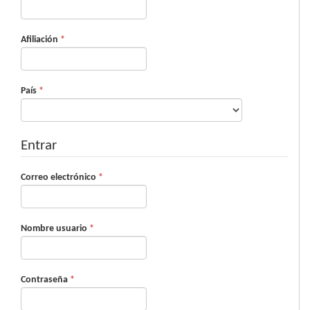
Obligatorio
Afiliación
*
Obligatorio
País
*
Entrar
Obligatorio
Correo electrónico
*
Obligatorio
Nombre usuario
*
Obligatorio
Contraseña
*