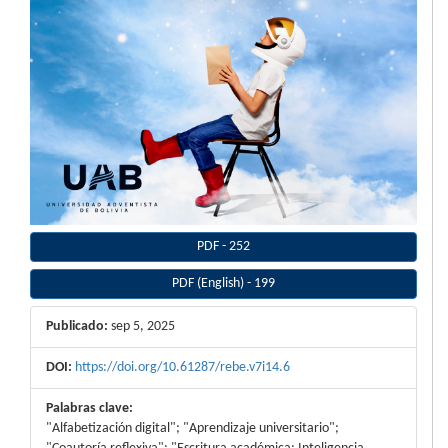
PDF
-
252
PDF (English)
-
199
Publicado:
sep 5, 2025
DOI:
https://doi.org/10.61287/rebe.v7i14.6
Palabras clave:
"Alfabetización digital"; "Aprendizaje universitario";