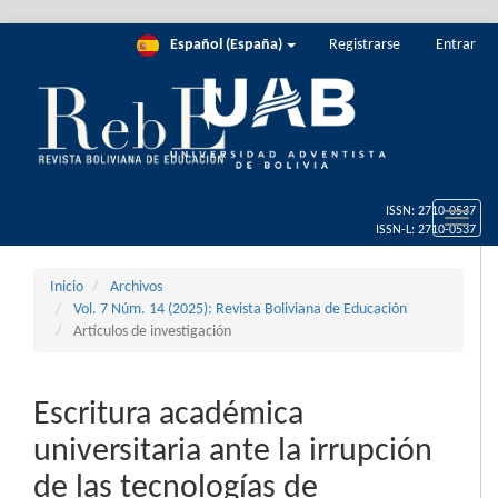
Salto
Español (España)
Registrarse
Entrar
rápido
al
contenido
de
la
página
Navegación
principal
Toggle
Contenido
naviga
principal
Barra
Inicio
Archivos
lateral
Vol. 7 Núm. 14 (2025): Revista Boliviana de Educación
Artículos de investigación
Escritura académica
universitaria ante la irrupción
de las tecnologías de