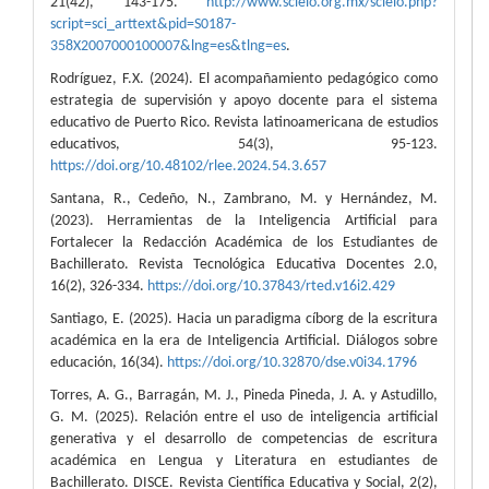
21(42), 143-175.
http://www.scielo.org.mx/scielo.php?
script=sci_arttext&pid=S0187-
358X2007000100007&lng=es&tlng=es
.
Rodríguez, F.X. (2024). El acompañamiento pedagógico como
estrategia de supervisión y apoyo docente para el sistema
educativo de Puerto Rico. Revista latinoamericana de estudios
educativos, 54(3), 95-123.
https://doi.org/10.48102/rlee.2024.54.3.657
Santana, R., Cedeño, N., Zambrano, M. y Hernández, M.
(2023). Herramientas de la Inteligencia Artificial para
Fortalecer la Redacción Académica de los Estudiantes de
Bachillerato. Revista Tecnológica Educativa Docentes 2.0,
16(2), 326-334.
https://doi.org/10.37843/rted.v16i2.429
Santiago, E. (2025). Hacia un paradigma cíborg de la escritura
académica en la era de Inteligencia Artificial. Diálogos sobre
educación, 16(34).
https://doi.org/10.32870/dse.v0i34.1796
Torres, A. G., Barragán, M. J., Pineda Pineda, J. A. y Astudillo,
G. M. (2025). Relación entre el uso de inteligencia artificial
generativa y el desarrollo de competencias de escritura
académica en Lengua y Literatura en estudiantes de
Bachillerato. DISCE. Revista Científica Educativa y Social, 2(2),