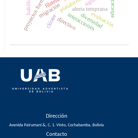
proyectos formativos
habilidad
filatelia
migración
alerta temprana
evaluación
interacciones
diversidad
clúster
directivo
Dirección
Avenida Pairumani &, C. 1. Vinto, Cochabamba, Bolivia
Contacto