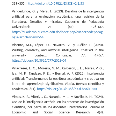
339–355.
https://doi.org/10.69821/DISCE.v2i1.53
VanderLinde, G. y Mera, T. (2023). Desafíos de la inteligencia
artificial para la evaluación académica: una revisión de la
literatura. Desafíos y miradas. Cuaderno de Pedagogía
Universitaria, 21 (41), 126-137.
https://cuaderno.pucmm.edu.do/index.php/cuadernodepedag
ogia/article/view/564
Vicente, M.I., López, O., Navarro, V., y Cuéllar, F. (2023).
Writing, creativity, and artificial intelligence. ChatGPT in the
university context. Comunicar, 77, 47-57.
https://doi.org/10.3916/C77-2023-04
Villacreses, E. G., Moreira, N. M., Calderón, J. E., Torres, V. G.,
Iza, M. F., Tandazo, F. E., y Bernal, A. P. (2025). Inteligencia
artificial: Transformando la escritura académica y creativa en
la era del aprendizaje significativo. Vitalia. Revista científica y
académica, 6(1).
https://doi.org/10.61368/r.s.d.h.v6i1.533
Vimos, K. E., Viteri, J. C., Naranjo, M. J., y Novillo, K. H. (2024).
Uso de la inteligencia artificial en los procesos de investigación
científica, por parte de los docentes universitarios. Journal of
Economic and Social Science Research, 4(4).