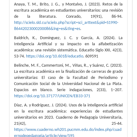
Anaya, T. M., Brito, J. G., y Montalvo, J. (2023). Retos de la
escritura académica en estudiantes universitarios: una revisión
de la literatura. Conrado, 19(91), 86-94.
http://scielo.sld.cu/scielo.php?script=sci_arttext&pid=S1990-
86442023000200086&lng=es&tlng=es
.
Baldrich, K., Domínguez, J. C. y García, A. (2024). La
Inteligencia Artificial y su impacto en la alfabetización
académica: una revisión sistemática. Educatio Siglo XXI, 42(3),
53-74.
https://doi.org/10.6018/educatio
. 609591
Belinche, M. F., Cammertoni, M., Viñas, R., y Suárez, C. (2023).
La escritura académica en la finalización de carreras de grado
universitarias: El caso de la Facultad de Periodismo y
Comunicación Social de la Universidad Nacional de La Plata.
Espacios en blanco. Serie indagaciones, 2(33), 1–207.
https://doi.org/10.37177/UNICEN/EB33-371
Díaz, A. y Rodríguez, J. (2024). Usos de la inteligencia artificial
en la escritura académica: experiencias de estudiantes
universitarios en 2023. Cuaderno de Pedagogía Universitaria,
21(42), 25-44.
https://www.cuaderno.wh201.pucmm.edu.do/index.php/cuad
ernodepedagogia/article/view/595