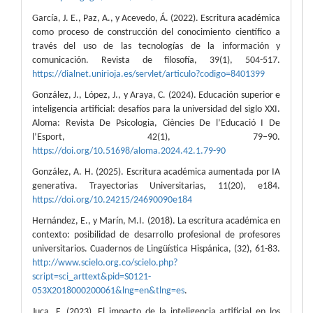
García, J. E., Paz, A., y Acevedo, Á. (2022). Escritura académica
como proceso de construcción del conocimiento científico a
través del uso de las tecnologías de la información y
comunicación. Revista de filosofía, 39(1), 504-517.
https://dialnet.unirioja.es/servlet/articulo?codigo=8401399
González, J., López, J., y Araya, C. (2024). Educación superior e
inteligencia artificial: desafíos para la universidad del siglo XXI.
Aloma: Revista De Psicologia, Ciències De l’Educació I De
l’Esport, 42(1), 79–90.
https://doi.org/10.51698/aloma.2024.42.1.79-90
González, A. H. (2025). Escritura académica aumentada por IA
generativa. Trayectorias Universitarias, 11(20), e184.
https://doi.org/10.24215/24690090e184
Hernández, E., y Marín, M.I. (2018). La escritura académica en
contexto: posibilidad de desarrollo profesional de profesores
universitarios. Cuadernos de Lingüística Hispánica, (32), 61-83.
http://www.scielo.org.co/scielo.php?
script=sci_arttext&pid=S0121-
053X2018000200061&lng=en&tlng=es
.
Juca, F. (2023). El impacto de la inteligencia artificial en los