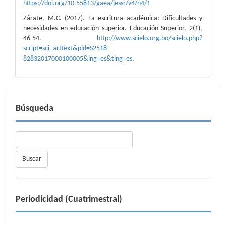
https://doi.org/10.55813/gaea/jessr/v4/n4/1
Zárate, M.C. (2017). La escritura académica: Dificultades y
necesidades en educación superior. Educación Superior, 2(1),
46-54.
http://www.scielo.org.bo/scielo.php?
script=sci_arttext&pid=S2518-
82832017000100005&lng=es&tlng=es
.
Búsqueda
Buscar
Periodicidad (Cuatrimestral)