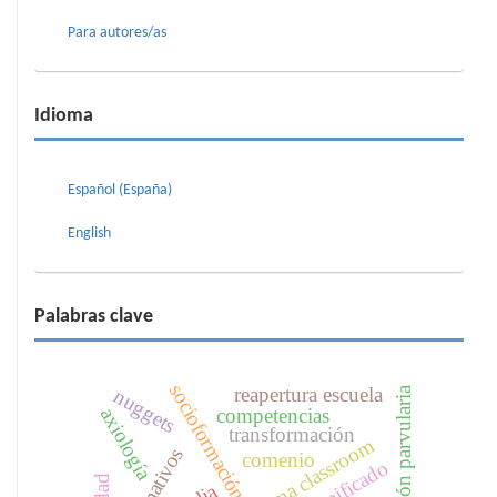
Para autores/as
Idioma
Español (España)
English
Palabras clave
socioformación
reapertura escuela
educación parvularia
nuggets
competencias
axiología
transformación
plataforma classroom
comenio
significado