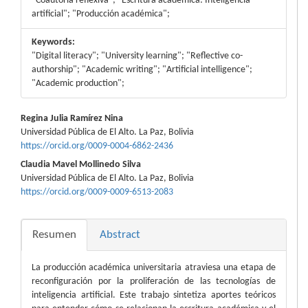
"Coautoría reflexiva"; "Escritura académica: Inteligencia
artificial"; "Producción académica";
Keywords:
"Digital literacy"; "University learning"; "Reflective co-
authorship"; "Academic writing"; "Artificial intelligence";
"Academic production";
Contenido
Regina Julia Ramírez Nina
Universidad Pública de El Alto. La Paz, Bolivia
principal
https://orcid.org/0009-0004-6862-2436
del
Claudia Mavel Mollinedo Silva
Universidad Pública de El Alto. La Paz, Bolivia
artículo
https://orcid.org/0009-0009-6513-2083
Resumen
Abstract
La producción académica universitaria atraviesa una etapa de
reconfiguración por la proliferación de las tecnologías de
inteligencia artificial. Este trabajo sintetiza aportes teóricos