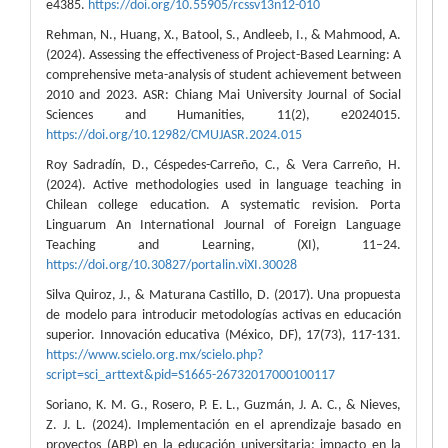
e4385.
https://doi.org/10.55905/rcssv13n12-010
Rehman, N., Huang, X., Batool, S., Andleeb, I., & Mahmood, A.
(2024). Assessing the effectiveness of Project-Based Learning: A
comprehensive meta-analysis of student achievement between
2010 and 2023. ASR: Chiang Mai University Journal of Social
Sciences and Humanities, 11(2), e2024015.
https://doi.org/10.12982/CMUJASR.2024.015
Roy Sadradín, D., Céspedes-Carreño, C., & Vera Carreño, H.
(2024). Active methodologies used in language teaching in
Chilean college education. A systematic revision. Porta
Linguarum An International Journal of Foreign Language
Teaching and Learning, (XI), 11–24.
https://doi.org/10.30827/portalin.viXI.30028
Silva Quiroz, J., & Maturana Castillo, D. (2017). Una propuesta
de modelo para introducir metodologías activas en educación
superior. Innovación educativa (México, DF), 17(73), 117-131.
https://www.scielo.org.mx/scielo.php?
script=sci_arttext&pid=S1665-26732017000100117
Soriano, K. M. G., Rosero, P. E. L., Guzmán, J. A. C., & Nieves,
Z. J. L. (2024). Implementación en el aprendizaje basado en
proyectos (ABP) en la educación universitaria: impacto en la