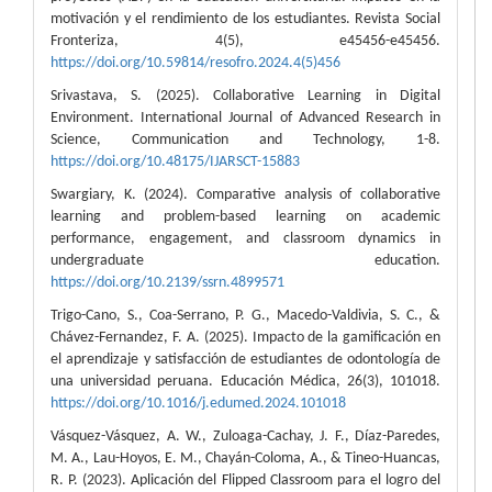
motivación y el rendimiento de los estudiantes. Revista Social
Fronteriza, 4(5), e45456-e45456.
https://doi.org/10.59814/resofro.2024.4(5)456
Srivastava, S. (2025). Collaborative Learning in Digital
Environment. International Journal of Advanced Research in
Science, Communication and Technology, 1-8.
https://doi.org/10.48175/IJARSCT-15883
Swargiary, K. (2024). Comparative analysis of collaborative
learning and problem-based learning on academic
performance, engagement, and classroom dynamics in
undergraduate education.
https://doi.org/10.2139/ssrn.4899571
Trigo-Cano, S., Coa-Serrano, P. G., Macedo-Valdivia, S. C., &
Chávez-Fernandez, F. A. (2025). Impacto de la gamificación en
el aprendizaje y satisfacción de estudiantes de odontología de
una universidad peruana. Educación Médica, 26(3), 101018.
https://doi.org/10.1016/j.edumed.2024.101018
Vásquez-Vásquez, A. W., Zuloaga-Cachay, J. F., Díaz-Paredes,
M. A., Lau-Hoyos, E. M., Chayán-Coloma, A., & Tineo-Huancas,
R. P. (2023). Aplicación del Flipped Classroom para el logro del