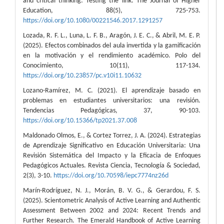
and critical thinking: Testing the link. The Journal of Higher
Education, 88(5), 725-753.
https://doi.org/10.1080/00221546.2017.1291257
Lozada, R. F. L., Luna, L. F. B., Aragón, J. E. C., & Abril, M. E. P.
(2025). Efectos combinados del aula invertida y la gamificación
en la motivación y el rendimiento académico. Polo del
Conocimiento, 10(11), 117-134.
https://doi.org/10.23857/pc.v10i11.10632
Lozano-Ramírez, M. C. (2021). El aprendizaje basado en
problemas en estudiantes universitarios: una revisión.
Tendencias Pedagógicas, 37, 90-103.
https://doi.org/10.15366/tp2021.37.008
Maldonado Olmos, E., & Cortez Torrez, J. A. (2024). Estrategias
de Aprendizaje Significativo en Educación Universitaria: Una
Revisión Sistemática del Impacto y la Eficacia de Enfoques
Pedagógicos Actuales. Revista Ciencia, Tecnología & Sociedad,
2(3), 3-10.
https://doi.org/10.70598/iepc7774nz26d
Marín-Rodríguez, N. J., Morán, B. V. G., & Gerardou, F. S.
(2025). Scientometric Analysis of Active Learning and Authentic
Assessment Between 2002 and 2024: Recent Trends and
Further Research. The Emerald Handbook of Active Learning