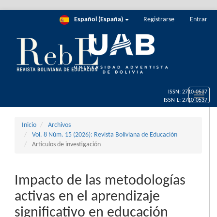
Salto
Español (España)
Registrarse
Entrar
rápido
al
contenido
de
la
página
Navegación
principal
Toggle
Contenido
naviga
principal
Barra
Inicio
Archivos
lateral
Vol. 8 Núm. 15 (2026): Revista Boliviana de Educación
Artículos de investigación
Impacto de las metodologías
activas en el aprendizaje
significativo en educación