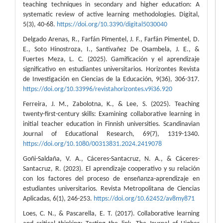
teaching techniques in secondary and higher education: A
systematic review of active learning methodologies. Digital,
5(3), 40-68.
https://doi.org/10.3390/digital5030040
Delgado Arenas, R., Farfán Pimentel, J. F., Farfán Pimentel, D.
E., Soto Hinostroza, I., Santivañez De Osambela, J. E., &
Fuertes Meza, L. C. (2025). Gamificación y el aprendizaje
significativo en estudiantes universitarios. Horizontes Revista
de Investigación en Ciencias de la Educación, 9(36), 306-317.
https://doi.org/10.33996/revistahorizontes.v9i36.920
Ferreira, J. M., Zabolotna, K., & Lee, S. (2025). Teaching
twenty-first-century skills: Examining collaborative learning in
initial teacher education in Finnish universities. Scandinavian
Journal of Educational Research, 69(7), 1319-1340.
https://doi.org/10.1080/00313831.2024.2419078
Goñi-Saldaña, V. A., Cáceres-Santacruz, N. A., & Cáceres-
Santacruz, R. (2023). El aprendizaje cooperativo y su relación
con los factores del proceso de enseñanza-aprendizaje en
estudiantes universitarios. Revista Metropolitana de Ciencias
Aplicadas, 6(1), 246-253.
https://doi.org/10.62452/av8my871
Loes, C. N., & Pascarella, E. T. (2017). Collaborative learning