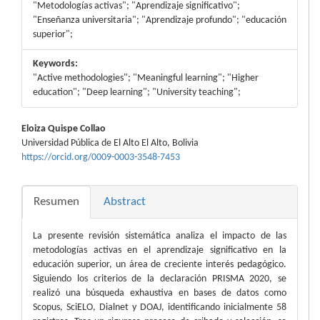
"Metodologías activas"; "Aprendizaje significativo";
"Enseñanza universitaria"; "Aprendizaje profundo"; "educación
superior";
Keywords:
"Active methodologies"; "Meaningful learning"; "Higher
education"; "Deep learning"; "University teaching";
Contenido
Eloiza Quispe Collao
Universidad Pública de El Alto El Alto, Bolivia
principal
https://orcid.org/0009-0003-3548-7453
del
artículo
Resumen
Abstract
La presente revisión sistemática analiza el impacto de las
metodologías activas en el aprendizaje significativo en la
educación superior, un área de creciente interés pedagógico.
Siguiendo los criterios de la declaración PRISMA 2020, se
realizó una búsqueda exhaustiva en bases de datos como
Scopus, SciELO, Dialnet y DOAJ, identificando inicialmente 58