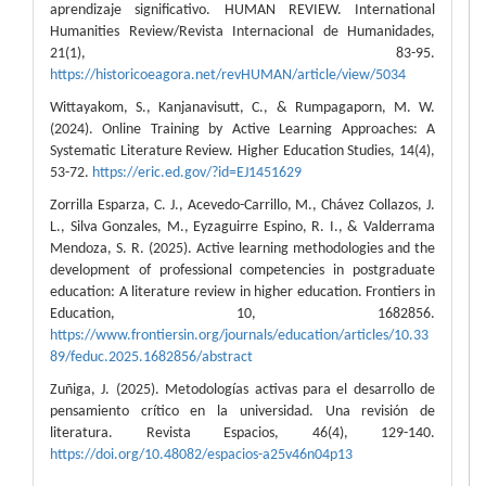
aprendizaje significativo. HUMAN REVIEW. International
Humanities Review/Revista Internacional de Humanidades,
21(1), 83-95.
https://historicoeagora.net/revHUMAN/article/view/5034
Wittayakom, S., Kanjanavisutt, C., & Rumpagaporn, M. W.
(2024). Online Training by Active Learning Approaches: A
Systematic Literature Review. Higher Education Studies, 14(4),
53-72.
https://eric.ed.gov/?id=EJ1451629
Zorrilla Esparza, C. J., Acevedo-Carrillo, M., Chávez Collazos, J.
L., Silva Gonzales, M., Eyzaguirre Espino, R. I., & Valderrama
Mendoza, S. R. (2025). Active learning methodologies and the
development of professional competencies in postgraduate
education: A literature review in higher education. Frontiers in
Education, 10, 1682856.
https://www.frontiersin.org/journals/education/articles/10.33
89/feduc.2025.1682856/abstract
Zuñiga, J. (2025). Metodologías activas para el desarrollo de
pensamiento crítico en la universidad. Una revisión de
literatura. Revista Espacios, 46(4), 129-140.
https://doi.org/10.48082/espacios-a25v46n04p13