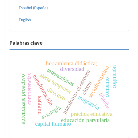
Español (España)
English
Palabras clave
herramienta didáctica;
socioformación
cognición
diversidad
interacciones
plataforma classroom
alerta temprana
transformación
competencias
aprendizaje proactivo
comenio
clúster
directivo
filatelia
migración
nuggets
axiología
práctica educativa
educación parvularia
capital humano