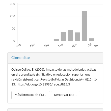
Descargas
Detalles
Cómo citar
del
Quispe Collao, E. (2026). Impacto de las metodologías activas
artículo
en el aprendizaje significativo en educación superior: una
revisión sistemática.
Revista Boliviana De Educación
,
8
(15), 1–
13. https://doi.org/10.33996/rebe.v8i15.3
Más formatos de cita
Descargar cita