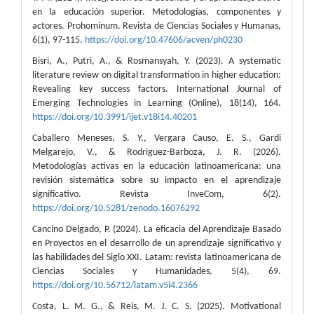
en la educación superior. Metodologías, componentes y
actores. Prohominum. Revista de Ciencias Sociales y Humanas,
6(1), 97-115.
https://doi.org/10.47606/acven/ph0230
Bisri, A., Putri, A., & Rosmansyah, Y. (2023). A systematic
literature review on digital transformation in higher education:
Revealing key success factors. International Journal of
Emerging Technologies in Learning (Online), 18(14), 164.
https://doi.org/10.3991/ijet.v18i14.40201
Caballero Meneses, S. Y., Vergara Causo, E. S., Gardi
Melgarejo, V., & Rodriguez-Barboza, J. R. (2026).
Metodologías activas en la educación latinoamericana: una
revisión sistemática sobre su impacto en el aprendizaje
significativo. Revista InveCom, 6(2).
https://doi.org/10.5281/zenodo.16076292
Cancino Delgado, P. (2024). La eficacia del Aprendizaje Basado
en Proyectos en el desarrollo de un aprendizaje significativo y
las habilidades del Siglo XXI. Latam: revista latinoamericana de
Ciencias Sociales y Humanidades, 5(4), 69.
https://doi.org/10.56712/latam.v5i4.2366
Costa, L. M. G., & Reis, M. J. C. S. (2025). Motivational