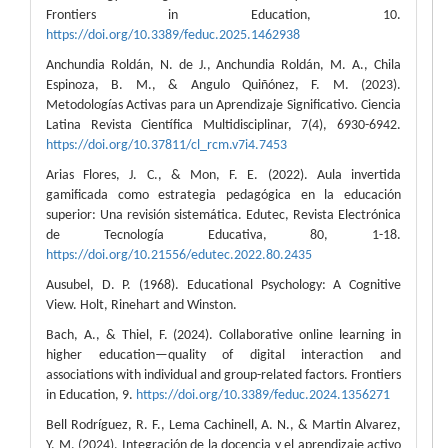
Frontiers in Education, 10.
https://doi.org/10.3389/feduc.2025.1462938
Anchundia Roldán, N. de J., Anchundia Roldán, M. A., Chila
Espinoza, B. M., & Angulo Quiñónez, F. M. (2023).
Metodologías Activas para un Aprendizaje Significativo. Ciencia
Latina Revista Científica Multidisciplinar, 7(4), 6930-6942.
https://doi.org/10.37811/cl_rcm.v7i4.7453
Arias Flores, J. C., & Mon, F. E. (2022). Aula invertida
gamificada como estrategia pedagógica en la educación
superior: Una revisión sistemática. Edutec, Revista Electrónica
de Tecnología Educativa, 80, 1-18.
https://doi.org/10.21556/edutec.2022.80.2435
Ausubel, D. P. (1968). Educational Psychology: A Cognitive
View. Holt, Rinehart and Winston.
Bach, A., & Thiel, F. (2024). Collaborative online learning in
higher education—quality of digital interaction and
associations with individual and group-related factors. Frontiers
in Education, 9.
https://doi.org/10.3389/feduc.2024.1356271
Bell Rodríguez, R. F., Lema Cachinell, A. N., & Martin Alvarez,
Y. M. (2024). Integración de la docencia y el aprendizaje activo