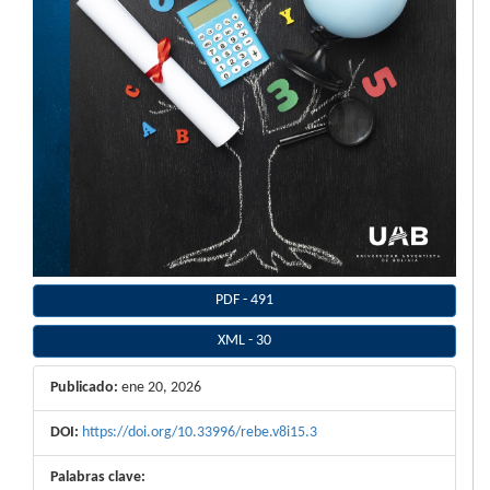
PDF
-
491
XML
-
30
Publicado:
ene 20, 2026
DOI:
https://doi.org/10.33996/rebe.v8i15.3
Palabras clave: