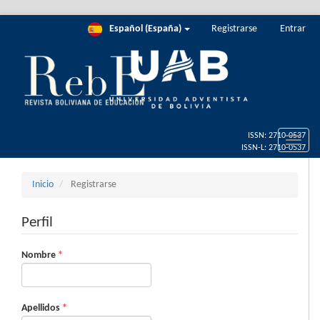
Salto
Español (España)
Registrarse
Entrar
rápido
al
contenido
de
la
página
Navegación
principal
Toggle
Contenido
naviga
principal
Barra
Inicio
Registrarse
lateral
Perfil
Obligatorio
Nombre
*
Obligatorio
Apellidos
*