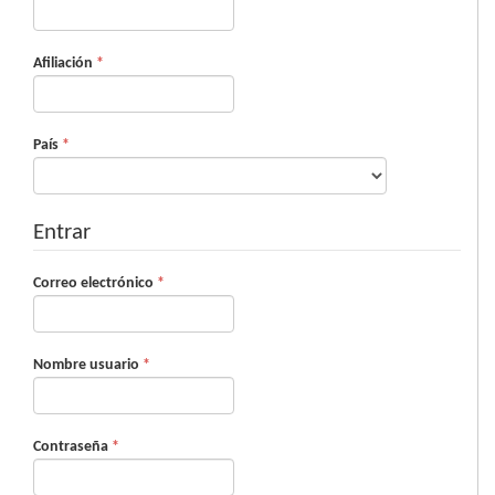
Obligatorio
Afiliación
*
Obligatorio
País
*
Entrar
Obligatorio
Correo electrónico
*
Obligatorio
Nombre usuario
*
Obligatorio
Contraseña
*